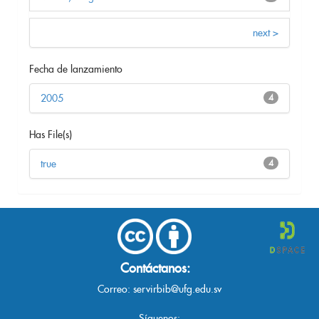
next >
Fecha de lanzamiento
2005
4
Has File(s)
true
4
Contáctanos:
Correo:
servirbib@ufg.edu.sv
Síguenos: