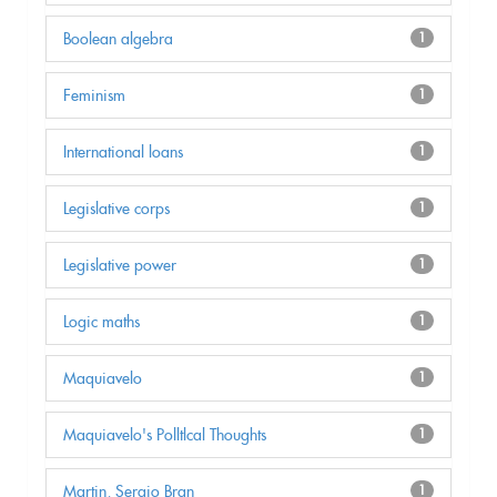
Boolean algebra
1
Feminism
1
International loans
1
Legislative corps
1
Legislative power
1
Logic maths
1
Maquiavelo
1
Maquiavelo's Polltlcal Thoughts
1
Martin, Sergio Bran
1