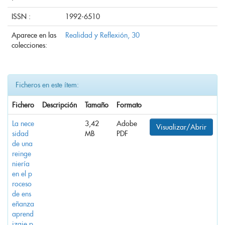
ISSN :
1992-6510
Aparece en las
Realidad y Reflexión, 30
colecciones:
Ficheros en este ítem:
Fichero
Descripción
Tamaño
Formato
La nece
3,42
Adobe
Visualizar/Abrir
sidad
MB
PDF
de una
reinge
niería
en el p
roceso
de ens
eñanza
aprend
izaje.p