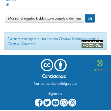
df
Mostrar el registro Dublin Core completo del ítem
Este ítem está sujeto a una licencia Creative Commons
Licencia
Creative Commons
Contáctanos:
Correo:
servirbib@ufg.edu.sv
Síguenos: