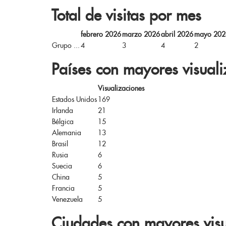
Total de visitas por mes
febrero 2026
marzo 2026
abril 2026
mayo 202
Grupo ...
4
3
4
2
Países con mayores visuali
Visualizaciones
Estados Unidos
169
Irlanda
21
Bélgica
15
Alemania
13
Brasil
12
Rusia
6
Suecia
6
China
5
Francia
5
Venezuela
5
Ciudades con mayores visu