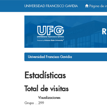
UNIVERSIDAD FRANCISCO GAVIDIA
Página de in
Skip
navigation
Universidad Francisco Gavidia
Estadísticas
Total de visitas
Visualizaciones
Grupo ...
299