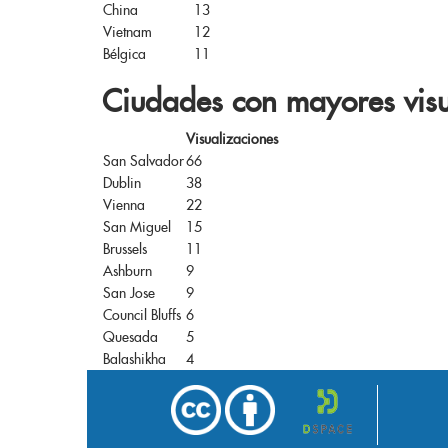
China
13
Vietnam
12
Bélgica
11
Ciudades con mayores visu
Visualizaciones
San Salvador
66
Dublin
38
Vienna
22
San Miguel
15
Brussels
11
Ashburn
9
San Jose
9
Council Bluffs
6
Quesada
5
Balashikha
4