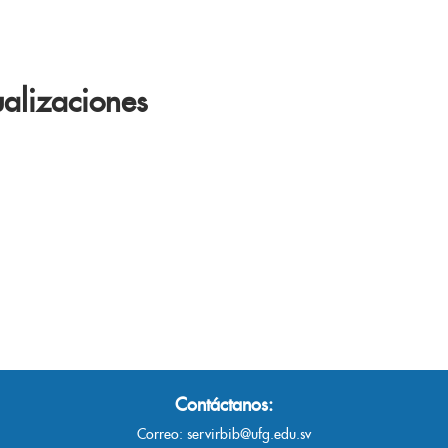
alizaciones
Contáctanos:
Correo:
servirbib@ufg.edu.sv