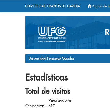
UNIVERSIDAD FRANCISCO GAVIDIA
Página de in
Skip
navigation
Universidad Francisco Gavidia
Estadísticas
Total de visitas
Visualizaciones
Criptodivisas ...
617