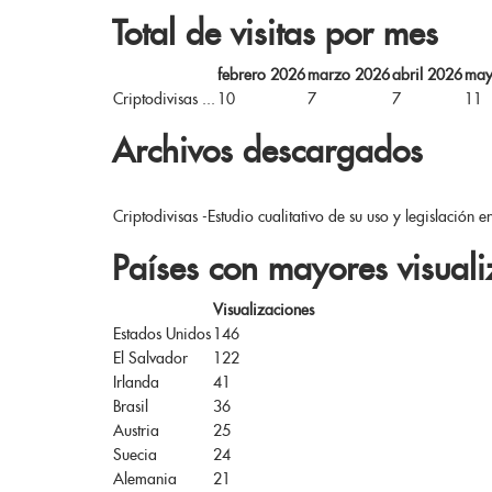
Total de visitas por mes
febrero 2026
marzo 2026
abril 2026
may
Criptodivisas ...
10
7
7
11
Archivos descargados
Criptodivisas -Estudio cualitativo de su uso y legislación e
Países con mayores visuali
Visualizaciones
Estados Unidos
146
El Salvador
122
Irlanda
41
Brasil
36
Austria
25
Suecia
24
Alemania
21