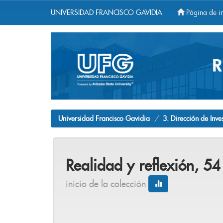
UNIVERSIDAD FRANCISCO GAVIDIA
Página de in
Skip
navigation
Universidad Francisco Gavidia
3. Dirección de Inve
Realidad y reflexión, 54
inicio de la colección