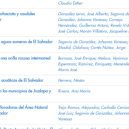
Claudia Esther
rofasciata y caudales
González Leiva, José Alberto
;
Segovia d
r
González, Johanna Vanessa
;
Cornejo
Hernández, Guillermo Arturo
;
Revelo Vid
José Carlos
;
Morán Villatoro, Jacqueline
 aguas someras de El Salvador
Segovia de González, Johanna Vanessa
Shadid, Odalisca
;
Cortés Núñez, Jorge
una orilla rocosa intermareal
Barraza, José Enrique
;
Melara, Verónica
Esperanza
;
Ramírez, Enriqueta
;
Menénde
María José
 acuáticas de El Salvador
Herrera, Néstor
n los municipios de Jicalapa y
Rivera, Ana María
foradoras del Área Natural
Trejo Ramos, Alejandra
;
Carballo Cenizo
vador
José Luis
;
Segovia de González, Johanna
Vanessa