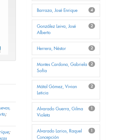
Barraza, José Enrique
4
González Leiva, José
2
Alberto
Herrera, Néstor
2
Montes Cardona, Gabriela
2
Sofía
Mátal Gómez, Vivian
2
Leticia
evas,
Alvarado Guerra, Gilma
1
rto
;
Violeta
Alvarado Larios, Raquel
1
rique
;
Concepción
acas