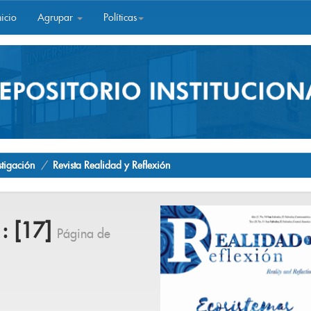
icio
Agrupar
Políticas
stigación
Revista Realidad y Reflexión
 : [17]
Página de