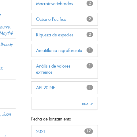
Macroinvertebrados
2
e
Océano Pacífico
2
aurre,
 Maythé
Riqueza de especies
2
;
Breedy
Amatitlania nigrofasciata
1
Análisis de valores
1
z,
extremos
API 20 NE
1
next >
, Juan
Fecha de lanzamiento
2021
17