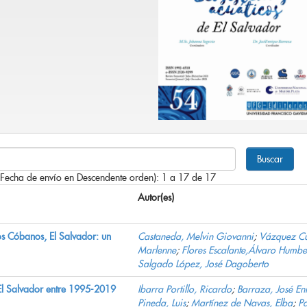
 Fecha de envío en Descendente orden): 1 a 17 de 17
Autor(es)
os Cóbanos, El Salvador: un
Castaneda, Melvin Giovanni
;
Vázquez Cu
Marlenne
;
Flores Escalante,Álvaro Humbe
Salgado López, José Dagoberto
 El Salvador entre 1995-2019
Ibarra Portillo, Ricardo
;
Barraza, José En
Pineda, Luis
;
Martínez de Navas, Elba
;
P