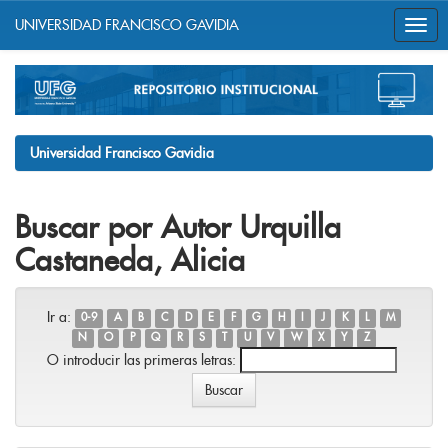
UNIVERSIDAD FRANCISCO GAVIDIA
Skip
navigation
Universidad Francisco Gavidia
Buscar por Autor Urquilla
Castaneda, Alicia
Ir a:
0-9
A
B
C
D
E
F
G
H
I
J
K
L
M
N
O
P
Q
R
S
T
U
V
W
X
Y
Z
O introducir las primeras letras: