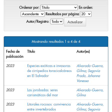
Ordenar por:
En orden:
Resultados por página
Autor/Registro:
Mostrando resultados 1 a 4 de 4
Fecha de
Título
Autor(es)
publicación
2023
Especies exóticas e invasoras
Alvarado-Guerra,
de cirripedios toracicalcáreos
Gilma
;
Segovia
en El Salvador
Prado, Johanna
Vanessa
2023
Las jorobadas: seres
Alvarado-Guerra,
carismáticos del mar
Gilma
2023
Litorales rocosos: convivencia
Alvarado-Guerra,
entre invertebrados
Gilma
;
Segovia