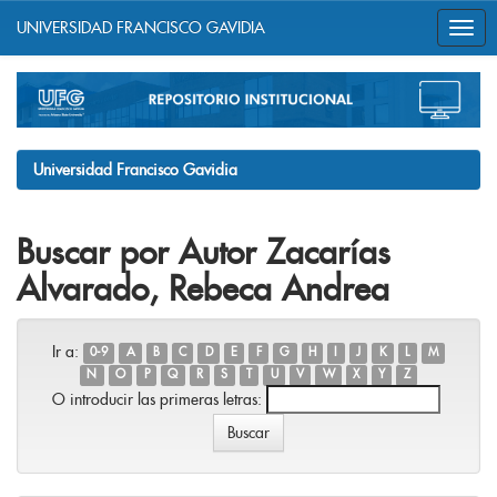
UNIVERSIDAD FRANCISCO GAVIDIA
Skip
navigation
Universidad Francisco Gavidia
Buscar por Autor Zacarías
Alvarado, Rebeca Andrea
Ir a:
0-9
A
B
C
D
E
F
G
H
I
J
K
L
M
N
O
P
Q
R
S
T
U
V
W
X
Y
Z
O introducir las primeras letras: