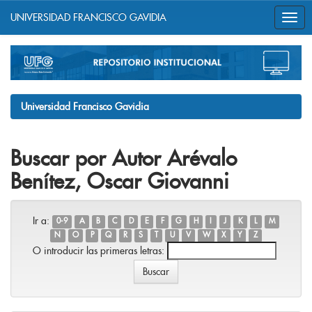
UNIVERSIDAD FRANCISCO GAVIDIA
Skip
navigation
Universidad Francisco Gavidia
Buscar por Autor Arévalo
Benítez, Oscar Giovanni
Ir a:
0-9
A
B
C
D
E
F
G
H
I
J
K
L
M
N
O
P
Q
R
S
T
U
V
W
X
Y
Z
O introducir las primeras letras: