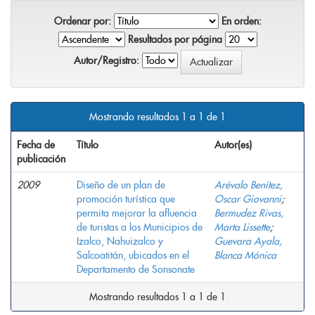
Ordenar por:
En orden:
Resultados por página
Autor/Registro:
Mostrando resultados 1 a 1 de 1
Fecha de
Título
Autor(es)
publicación
2009
Diseño de un plan de
Arévalo Benítez,
promoción turística que
Oscar Giovanni
;
permita mejorar la afluencia
Bermudez Rivas,
de turistas a los Municipios de
Marta Lissette
;
Izalco, Nahuizalco y
Guevara Ayala,
Salcoatitán, ubicados en el
Blanca Mónica
Departamento de Sonsonate
Mostrando resultados 1 a 1 de 1