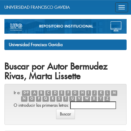
UNIVERSIDAD FRANCISCO GAVIDIA
Skip
navigation
Universidad Francisco Gavidia
Buscar por Autor Bermudez
Rivas, Marta Lissette
Ir a:
0-9
A
B
C
D
E
F
G
H
I
J
K
L
M
N
O
P
Q
R
S
T
U
V
W
X
Y
Z
O introducir las primeras letras: