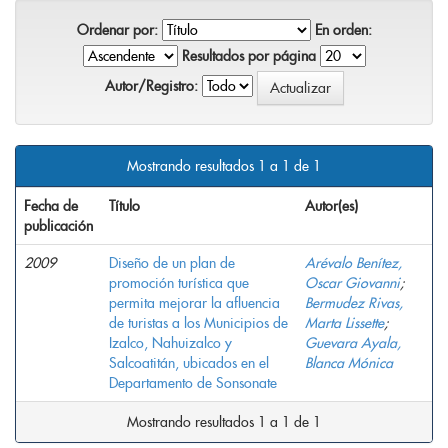
Ordenar por:
En orden:
Resultados por página
Autor/Registro:
Mostrando resultados 1 a 1 de 1
Fecha de
Título
Autor(es)
publicación
2009
Diseño de un plan de
Arévalo Benítez,
promoción turística que
Oscar Giovanni
;
permita mejorar la afluencia
Bermudez Rivas,
de turistas a los Municipios de
Marta Lissette
;
Izalco, Nahuizalco y
Guevara Ayala,
Salcoatitán, ubicados en el
Blanca Mónica
Departamento de Sonsonate
Mostrando resultados 1 a 1 de 1