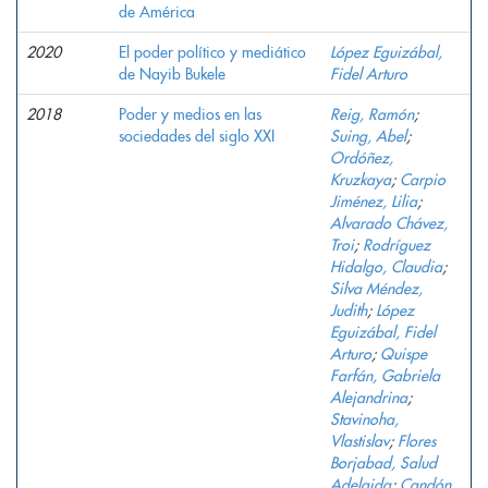
de América
2020
El poder político y mediático
López Eguizábal,
de Nayib Bukele
Fidel Arturo
2018
Poder y medios en las
Reig, Ramón
;
sociedades del siglo XXI
Suing, Abel
;
Ordóñez,
Kruzkaya
;
Carpio
Jiménez, Lilia
;
Alvarado Chávez,
Troi
;
Rodríguez
Hidalgo, Claudia
;
Silva Méndez,
Judith
;
López
Eguizábal, Fidel
Arturo
;
Quispe
Farfán, Gabriela
Alejandrina
;
Stavinoha,
Vlastislav
;
Flores
Borjabad, Salud
Adelaida
;
Candón