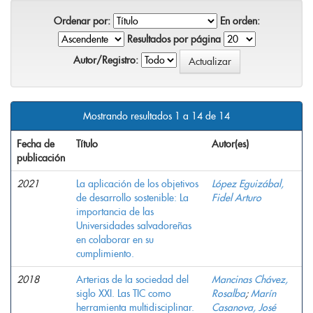
Ordenar por:
En orden:
Resultados por página
Autor/Registro:
Mostrando resultados 1 a 14 de 14
Fecha de
Título
Autor(es)
publicación
2021
La aplicación de los objetivos
López Eguizábal,
de desarrollo sostenible: La
Fidel Arturo
importancia de las
Universidades salvadoreñas
en colaborar en su
cumplimiento.
2018
Arterias de la sociedad del
Mancinas Chávez,
siglo XXI. Las TIC como
Rosalba
;
Marín
herramienta multidisciplinar.
Casanova, José