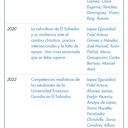
Gómez, Clara
Eugenia
;
Sánchez
Domínguez, Víctor
;
Reig, Ramón
2020
La caficultura de El Salvador
López Eguizábal,
y su resiliencia ante el
Fidel Arturo
;
cambio climático, precios
Gómez y Méndez,
internacionales y la falta de
José Manuel
;
Turón-
apoyo. Una crisis anunciada
Padial, María
que se debe superar
Concepción
;
Cartes
Barroso, Manuel
Jesús
2022
Competencias mediáticas de
López Eguizábal,
los estudiantes de la
Fidel Arturo
;
Universidad Francisco
Álvarez Juárez,
Gavidia en El Salvador
Evelyn Yecenia
;
Amaya de López,
Sonia Haydée
;
Fernández
Chinchilla, Sonia
Carolina
;
Alfaro