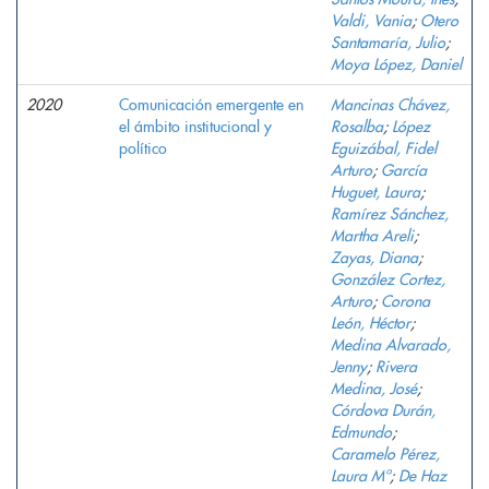
Valdi, Vania
;
Otero
Santamaría, Julio
;
Moya López, Daniel
2020
Comunicación emergente en
Mancinas Chávez,
el ámbito institucional y
Rosalba
;
López
político
Eguizábal, Fidel
Arturo
;
García
Huguet, Laura
;
Ramírez Sánchez,
Martha Areli
;
Zayas, Diana
;
González Cortez,
Arturo
;
Corona
León, Héctor
;
Medina Alvarado,
Jenny
;
Rivera
Medina, José
;
Córdova Durán,
Edmundo
;
Caramelo Pérez,
Laura Mª
;
De Haz