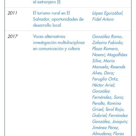
el extranjero (I)
2011
El turismo rural en El
López Eguizábal,
Salvador, oportunidades de
Fidel Arturo
desarrollo local
2017
Voces alternativas:
González Romo,
investigación multidisciplinar
Zahaira Fabiola
;
en comunicación y cultura
Plaza Romero,
Noemí
;
Magalhães
Silva, Maria
Manuela
;
Resende
Alves, Dora
;
Feruglio Ortiz,
Héctor Ariel
;
González
Fernández, Sara
;
Peralta, Romina
Grisel
;
Terol Rojo,
Gabriel
;
Fernández
González, Joaquín
;
Jiménez Pérez,
Almudena
;
Flores