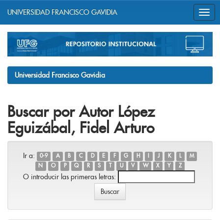
UNIVERSIDAD FRANCISCO GAVIDIA
Skip
navigation
Universidad Francisco Gavidia
Buscar por Autor López
Eguizábal, Fidel Arturo
Ir a:
0-9
A
B
C
D
E
F
G
H
I
J
K
L
M
N
O
P
Q
R
S
T
U
V
W
X
Y
Z
O introducir las primeras letras: