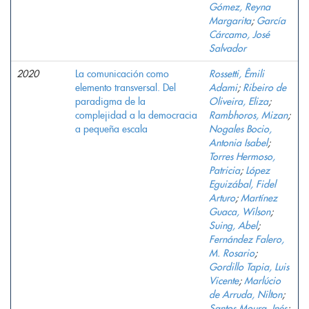
Gómez, Reyna
Margarita
;
García
Cárcamo, José
Salvador
2020
La comunicación como
Rossetti, Êmili
elemento transversal. Del
Adami
;
Ribeiro de
paradigma de la
Oliveira, Eliza
;
complejidad a la democracia
Rambhoros, Mizan
;
a pequeña escala
Nogales Bocio,
Antonia Isabel
;
Torres Hermoso,
Patricia
;
López
Eguizábal, Fidel
Arturo
;
Martínez
Guaca, Wilson
;
Suing, Abel
;
Fernández Falero,
M. Rosario
;
Gordillo Tapia, Luis
Vicente
;
Marlúcio
de Arruda, Nilton
;
Santos Moura, Inés
;