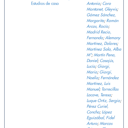
Estudios de caso
Antonio
;
Coro
Montanet, Gleyvis
;
Gómez Sánchez,
Margarita
;
Román
Arcos, Rocío
;
Madrid Recio,
Fernando
;
Alemany
Martínez, Dolores
;
Martínez Sala, Alba
Mª
;
Martín Pena,
Daniel
;
Casajús,
Lucía
;
Giorgi,
Mario
;
Giorgi,
Noelia
;
Fernández
Martínez, Luis
Manuel
;
Torrecillas
Lacave, Teresa
;
Luque Ortiz, Sergio
;
Pérez Curiel,
Concha
;
López
Eguizábal, Fidel
Arturo
;
Marcos