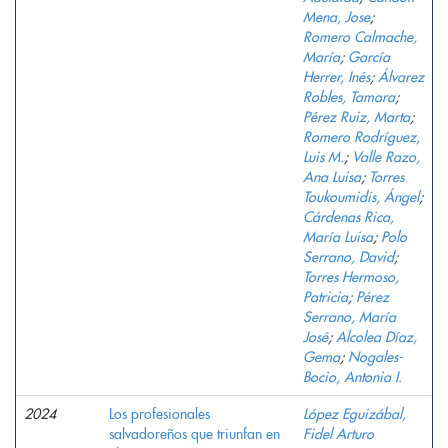
Mena, Jose
;
Romero Calmache,
María
;
García
Herrer, Inés
;
Álvarez
Robles, Tamara
;
Pérez Ruiz, Marta
;
Romero Rodríguez,
Luis M.
;
Valle Razo,
Ana Luisa
;
Torres
Toukoumidis, Ángel
;
Cárdenas Rica,
María Luisa
;
Polo
Serrano, David
;
Torres Hermoso,
Patricia
;
Pérez
Serrano, María
José
;
Alcolea Díaz,
Gema
;
Nogales-
Bocio, Antonia I.
2024
Los profesionales
López Eguizábal,
salvadoreños que triunfan en
Fidel Arturo