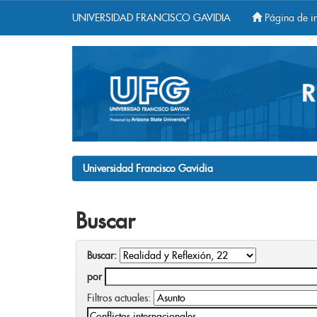
UNIVERSIDAD FRANCISCO GAVIDIA
Página de in
Skip
navigation
Universidad Francisco Gavidia
Buscar
Buscar:
por
Filtros actuales: