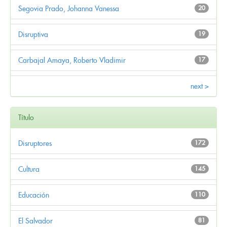
Segovia Prado, Johanna Vanessa
20
Disruptiva
19
Carbajal Amaya, Roberto Vladimir
17
next >
Título
Disruptores
172
Cultura
145
Educación
110
El Salvador
81