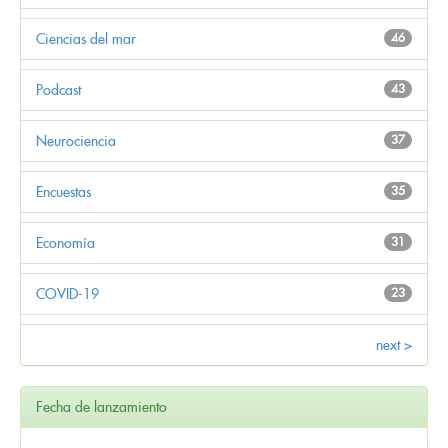
Ciencias del mar
46
Podcast
43
Neurociencia
37
Encuestas
35
Economía
31
COVID-19
23
next >
Fecha de lanzamiento