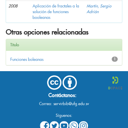
2008
Aplicación de fractales a la
Martín, Sergio
solución de funciones
Adrián
booleanas
Otras opciones relacionadas
Título
Funciones boleanas
1
Contáctanos:
Correo:
servirbib@ufg.edu.sv
Síguenos: