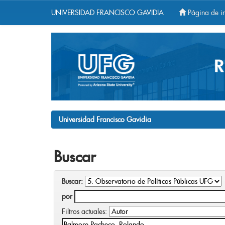
UNIVERSIDAD FRANCISCO GAVIDIA
Página de in
Skip
navigation
Universidad Francisco Gavidia
Buscar
Buscar:
por
Filtros actuales: