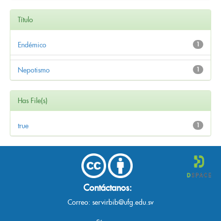
Título
Endémico
1
Nepotismo
1
Has File(s)
true
1
Contáctanos:
Correo:
servirbib@ufg.edu.sv