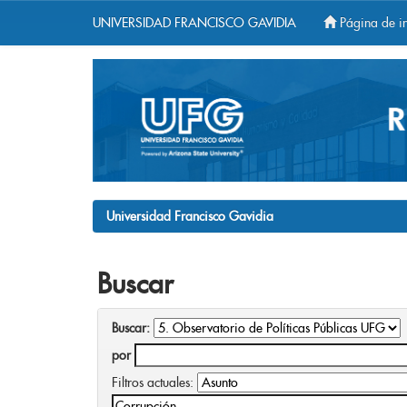
UNIVERSIDAD FRANCISCO GAVIDIA
Página de in
Skip
navigation
Universidad Francisco Gavidia
Buscar
Buscar:
por
Filtros actuales: