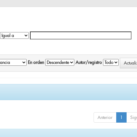
En orden
Autor/registro
Anterior
1
Sig