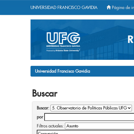
UNIVERSIDAD FRANCISCO GAVIDIA
Página de in
Skip
navigation
Universidad Francisco Gavidia
Buscar
Buscar:
por
Filtros actuales: