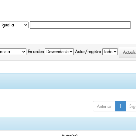
En orden
Autor/registro
Anterior
1
Sig