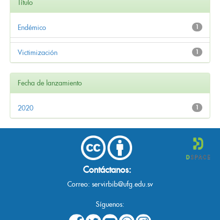
Título
Endémico
1
Victimización
1
Fecha de lanzamiento
2020
1
Contáctanos:
Correo:
servirbib@ufg.edu.sv
Síguenos: