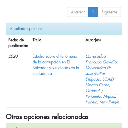
Anterior
1
Siguiente
Resultados por ítem:
Fecha de
Título
Autor(es)
publicación
2020
Estudio sobre el fenómeno
Universidad
de la corrupción en El
Francisco Gavidia
;
Salvador y sus efectos en la
Universidad Dr.
ciudadanía
José Matías
Delgado
;
USAID
;
Umaña Cerna,
Carlos A.
;
Peñailillo, Miguel
;
Iraheta, May Evelyn
Otras opciones relacionadas