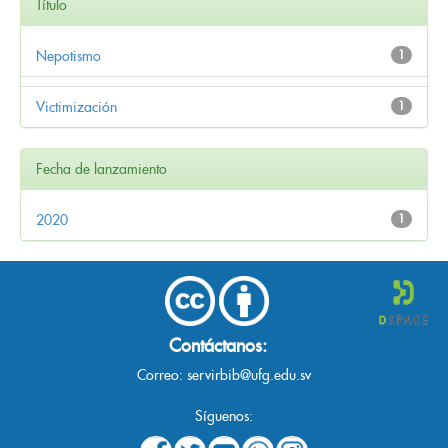
Título
Nepotismo
1
Victimización
1
Fecha de lanzamiento
2020
1
Contáctanos:
Correo:
servirbib@ufg.edu.sv
Síguenos: