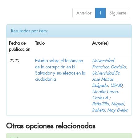
Anterior
1
Siguiente
Resultados por ítem:
Fecha de
Título
Autor(es)
publicación
2020
Estudio sobre el fenómeno
Universidad
de la corrupción en El
Francisco Gavidia
;
Salvador y sus efectos en la
Universidad Dr.
ciudadanía
José Matías
Delgado
;
USAID
;
Umaña Cerna,
Carlos A.
;
Peñailillo, Miguel
;
Iraheta, May Evelyn
Otras opciones relacionadas