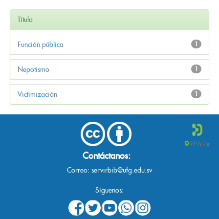
Título
Función pública
1
Nepotismo
1
Victimización
1
Contáctanos:
Correo:
servirbib@ufg.edu.sv
Síguenos: