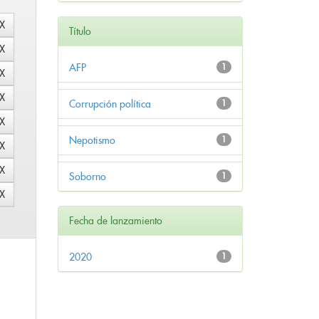
Título
AFP
1
Corrupción política
1
Nepotismo
1
Soborno
1
Fecha de lanzamiento
2020
1