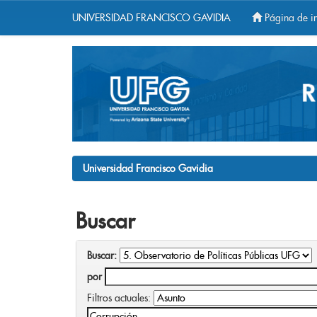
UNIVERSIDAD FRANCISCO GAVIDIA
Página de in
Skip
navigation
Universidad Francisco Gavidia
Buscar
Buscar:
por
Filtros actuales: