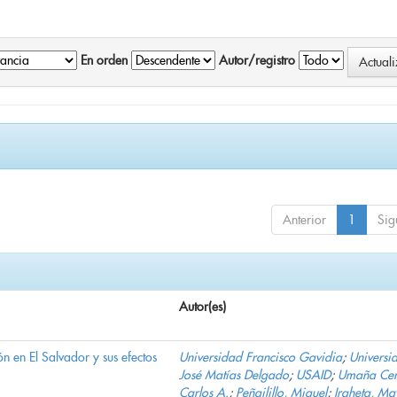
En orden
Autor/registro
Anterior
1
Sig
Autor(es)
n en El Salvador y sus efectos
Universidad Francisco Gavidia
;
Universi
José Matías Delgado
;
USAID
;
Umaña Cer
Carlos A.
;
Peñailillo, Miguel
;
Iraheta, Ma