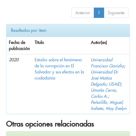
Anterior
1
Siguiente
Resultados por ítem:
Fecha de
Título
Autor(es)
publicación
2020
Estudio sobre el fenómeno
Universidad
de la corrupción en El
Francisco Gavidia
;
Salvador y sus efectos en la
Universidad Dr.
ciudadanía
José Matías
Delgado
;
USAID
;
Umaña Cerna,
Carlos A.
;
Peñailillo, Miguel
;
Iraheta, May Evelyn
Otras opciones relacionadas