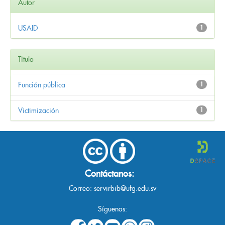
Autor
USAID
1
Título
Función pública
1
Victimización
1
Contáctanos:
Correo:
servirbib@ufg.edu.sv
Síguenos: