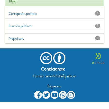
Título
Corrupción política
1
Función pública
1
Nepotismo
1
Contáctanos:
Correo:
servirbib@ufg.edu.sv
Síguenos: