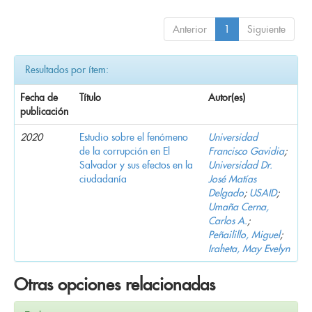
Anterior
1
Siguiente
Resultados por ítem:
Fecha de
Título
Autor(es)
publicación
2020
Estudio sobre el fenómeno
Universidad
de la corrupción en El
Francisco Gavidia
;
Salvador y sus efectos en la
Universidad Dr.
ciudadanía
José Matías
Delgado
;
USAID
;
Umaña Cerna,
Carlos A.
;
Peñailillo, Miguel
;
Iraheta, May Evelyn
Otras opciones relacionadas