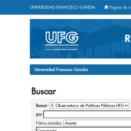
UNIVERSIDAD FRANCISCO GAVIDIA
Página de in
Skip
navigation
Universidad Francisco Gavidia
Buscar
Buscar:
por
Filtros actuales: