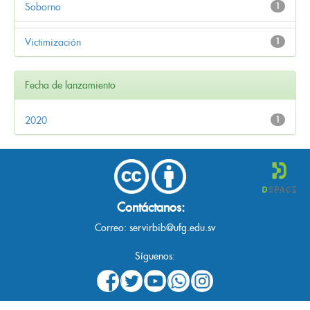
Soborno
1
Victimización
1
Fecha de lanzamiento
2020
1
Contáctanos:
Correo:
servirbib@ufg.edu.sv
Síguenos: