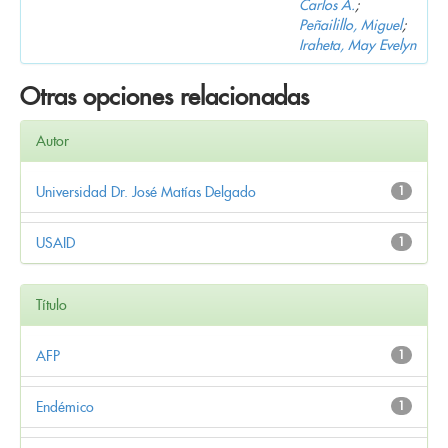
Carlos A.
;
Peñailillo, Miguel
;
Iraheta, May Evelyn
Otras opciones relacionadas
Autor
Universidad Dr. José Matías Delgado
1
USAID
1
Título
AFP
1
Endémico
1