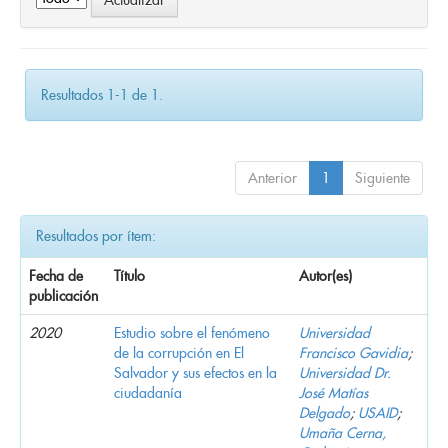
Resultados 1-1 de 1.
Anterior
1
Siguiente
Resultados por ítem:
Fecha de
Título
Autor(es)
publicación
2020
Estudio sobre el fenómeno
Universidad
de la corrupción en El
Francisco Gavidia
;
Salvador y sus efectos en la
Universidad Dr.
ciudadanía
José Matías
Delgado
;
USAID
;
Umaña Cerna,