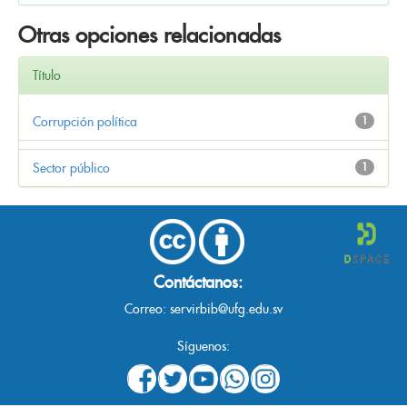
Otras opciones relacionadas
Título
Corrupción política
1
Sector público
1
Contáctanos:
Correo:
servirbib@ufg.edu.sv
Síguenos: