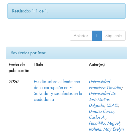
Resultados 1-1 de 1.
Anterior
1
Siguiente
Resultados por ítem:
Fecha de
Título
Autor(es)
publicación
2020
Estudio sobre el fenómeno
Universidad
de la corrupción en El
Francisco Gavidia
;
Salvador y sus efectos en la
Universidad Dr.
ciudadanía
José Matías
Delgado
;
USAID
;
Umaña Cerna,
Carlos A.
;
Peñailillo, Miguel
;
Iraheta, May Evelyn