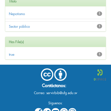
Título
Nepotismo
1
Sector público
1
Has File(s)
true
1
Contáctanos:
Correo:
servirbib@ufg.edu.sv
Síguenos: