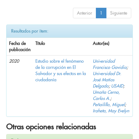
Anterior
1
Siguiente
Resultados por ítem:
Fecha de
Título
Autor(es)
publicación
2020
Estudio sobre el fenómeno
Universidad
de la corrupción en El
Francisco Gavidia
;
Salvador y sus efectos en la
Universidad Dr.
ciudadanía
José Matías
Delgado
;
USAID
;
Umaña Cerna,
Carlos A.
;
Peñailillo, Miguel
;
Iraheta, May Evelyn
Otras opciones relacionadas