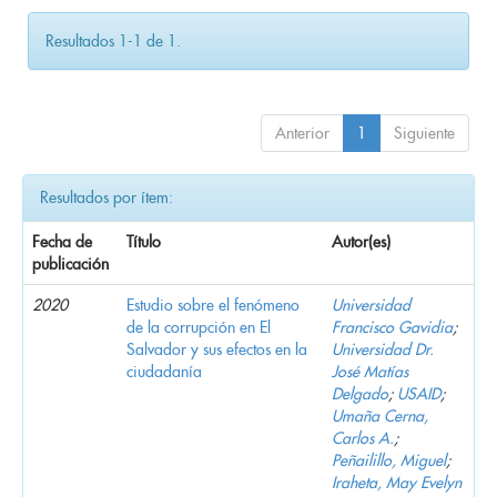
Resultados 1-1 de 1.
Anterior
1
Siguiente
Resultados por ítem:
Fecha de
Título
Autor(es)
publicación
2020
Estudio sobre el fenómeno
Universidad
de la corrupción en El
Francisco Gavidia
;
Salvador y sus efectos en la
Universidad Dr.
ciudadanía
José Matías
Delgado
;
USAID
;
Umaña Cerna,
Carlos A.
;
Peñailillo, Miguel
;
Iraheta, May Evelyn