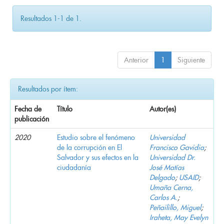
Resultados 1-1 de 1.
Anterior
1
Siguiente
Resultados por ítem:
Fecha de
Título
Autor(es)
publicación
2020
Estudio sobre el fenómeno
Universidad
de la corrupción en El
Francisco Gavidia
;
Salvador y sus efectos en la
Universidad Dr.
ciudadanía
José Matías
Delgado
;
USAID
;
Umaña Cerna,
Carlos A.
;
Peñailillo, Miguel
;
Iraheta, May Evelyn