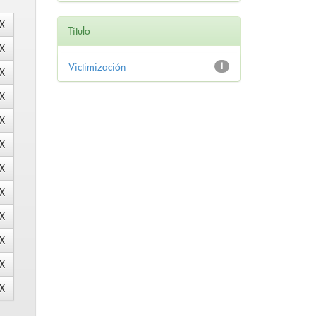
Título
Victimización
1