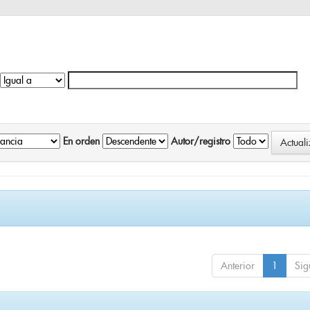
En orden
Autor/registro
Anterior
1
Sig