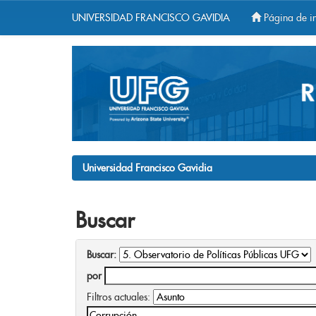
UNIVERSIDAD FRANCISCO GAVIDIA
Página de in
Skip
navigation
Universidad Francisco Gavidia
Buscar
Buscar:
por
Filtros actuales: