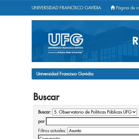
UNIVERSIDAD FRANCISCO GAVIDIA
Página de in
Skip
navigation
Universidad Francisco Gavidia
Buscar
Buscar:
por
Filtros actuales: