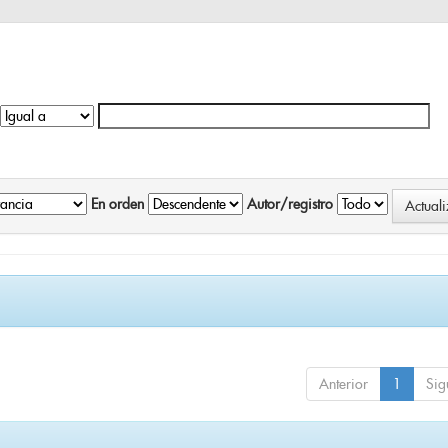
En orden
Autor/registro
Anterior
1
Sig