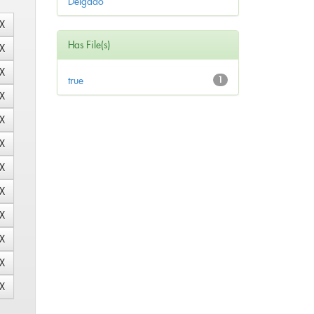
Delgado
Has File(s)
true
1