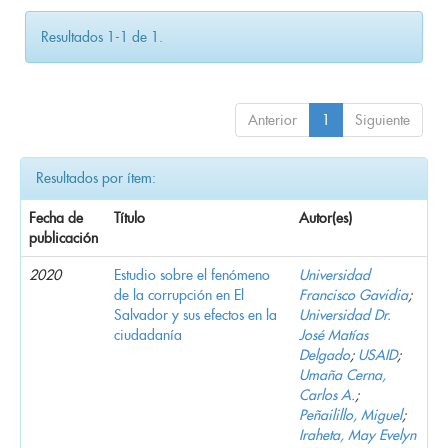
Resultados 1-1 de 1.
Anterior
1
Siguiente
Resultados por ítem:
Fecha de
Título
Autor(es)
publicación
2020
Estudio sobre el fenómeno
Universidad
de la corrupción en El
Francisco Gavidia
;
Salvador y sus efectos en la
Universidad Dr.
ciudadanía
José Matías
Delgado
;
USAID
;
Umaña Cerna,
Carlos A.
;
Peñailillo, Miguel
;
Iraheta, May Evelyn