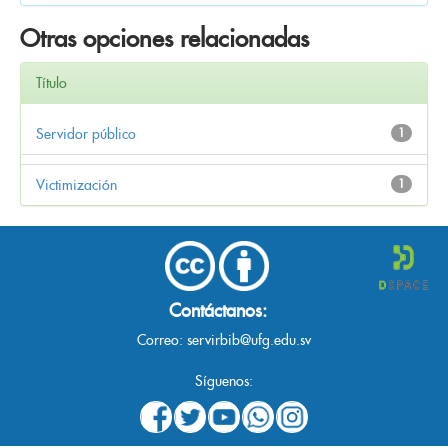
Otras opciones relacionadas
Título
Servidor público
1
Victimización
1
Contáctanos:
Correo:
servirbib@ufg.edu.sv
Síguenos: