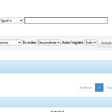
En orden
Autor/registro
Anterior
1
Sig