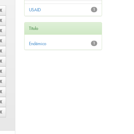
USAID
1
Título
Endémico
1