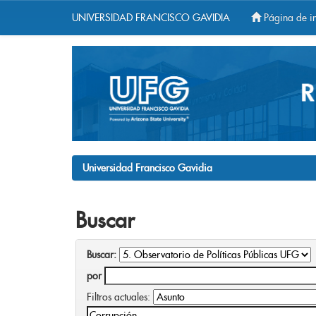
UNIVERSIDAD FRANCISCO GAVIDIA
Página de in
Skip
navigation
Universidad Francisco Gavidia
Buscar
Buscar:
por
Filtros actuales: