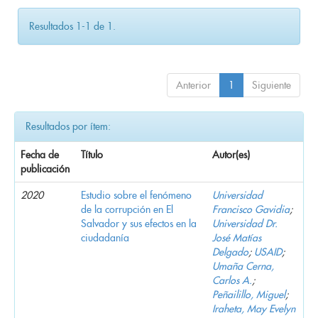
Resultados 1-1 de 1.
Anterior
1
Siguiente
Resultados por ítem:
Fecha de
Título
Autor(es)
publicación
2020
Estudio sobre el fenómeno
Universidad
de la corrupción en El
Francisco Gavidia
;
Salvador y sus efectos en la
Universidad Dr.
ciudadanía
José Matías
Delgado
;
USAID
;
Umaña Cerna,
Carlos A.
;
Peñailillo, Miguel
;
Iraheta, May Evelyn