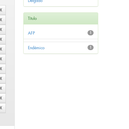
Delgado
Título
AFP
1
Endémico
1