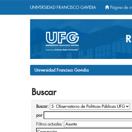
UNIVERSIDAD FRANCISCO GAVIDIA
Página de in
Skip
navigation
Universidad Francisco Gavidia
Buscar
Buscar:
por
Filtros actuales: