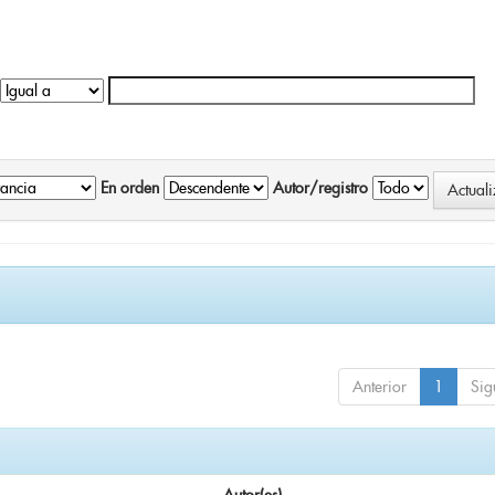
En orden
Autor/registro
Anterior
1
Sig