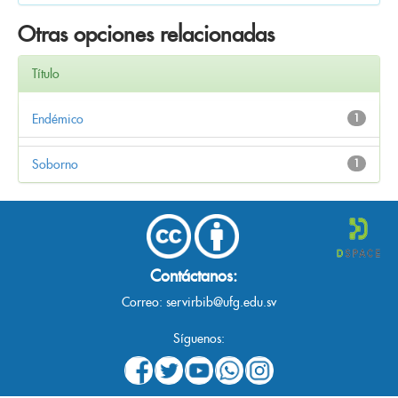
Otras opciones relacionadas
Título
Endémico
1
Soborno
1
Contáctanos:
Correo:
servirbib@ufg.edu.sv
Síguenos: