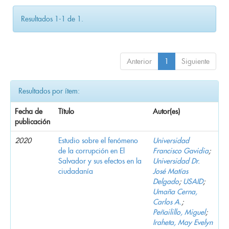
Resultados 1-1 de 1.
Anterior
1
Siguiente
Resultados por ítem:
Fecha de
Título
Autor(es)
publicación
2020
Estudio sobre el fenómeno
Universidad
de la corrupción en El
Francisco Gavidia
;
Salvador y sus efectos en la
Universidad Dr.
ciudadanía
José Matías
Delgado
;
USAID
;
Umaña Cerna,
Carlos A.
;
Peñailillo, Miguel
;
Iraheta, May Evelyn