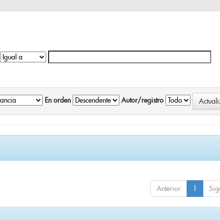
En orden
Autor/registro
Anterior
1
Sig