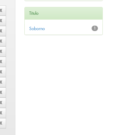
Título
Soborno
1