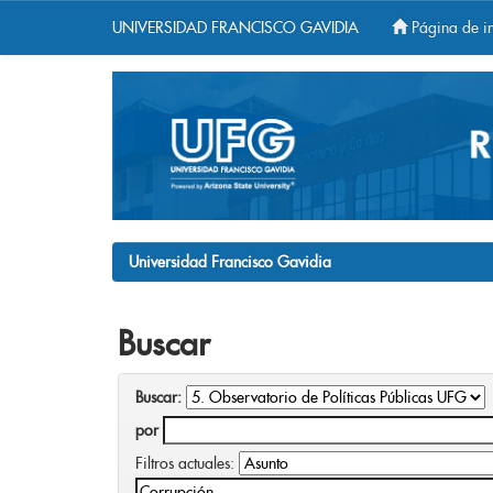
UNIVERSIDAD FRANCISCO GAVIDIA
Página de in
Skip
navigation
Universidad Francisco Gavidia
Buscar
Buscar:
por
Filtros actuales: