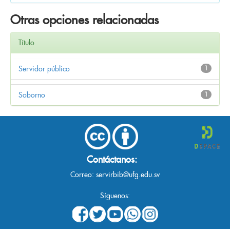
Otras opciones relacionadas
Título
Servidor público
1
Soborno
1
Contáctanos:
Correo:
servirbib@ufg.edu.sv
Síguenos: