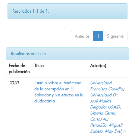
Resultados 1-1 de 1.
Anterior
1
Siguiente
Resultados por ítem:
Fecha de
Título
Autor(es)
publicación
2020
Estudio sobre el fenómeno
Universidad
de la corrupción en El
Francisco Gavidia
;
Salvador y sus efectos en la
Universidad Dr.
ciudadanía
José Matías
Delgado
;
USAID
;
Umaña Cerna,
Carlos A.
;
Peñailillo, Miguel
;
Iraheta, May Evelyn