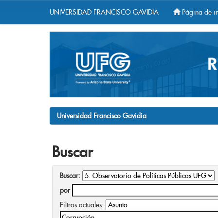
UNIVERSIDAD FRANCISCO GAVIDIA
Página de in
Skip
navigation
Universidad Francisco Gavidia
Buscar
Buscar:
por
Filtros actuales: