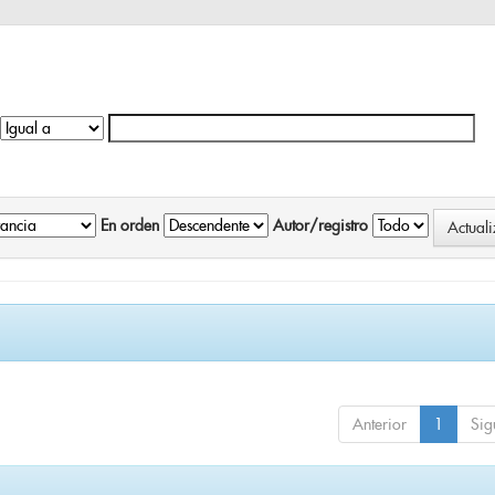
En orden
Autor/registro
Anterior
1
Sig