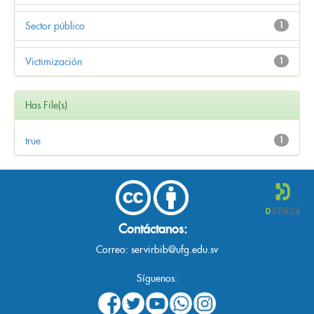
Sector público
1
Victimización
1
Has File(s)
true
1
Contáctanos:
Correo:
servirbib@ufg.edu.sv
Síguenos: