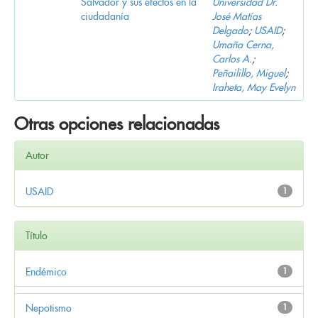
Salvador y sus efectos en la
Universidad Dr.
ciudadanía
José Matías
Delgado
;
USAID
;
Umaña Cerna,
Carlos A.
;
Peñailillo, Miguel
;
Iraheta, May Evelyn
Otras opciones relacionadas
Autor
USAID
1
Título
Endémico
1
Nepotismo
1