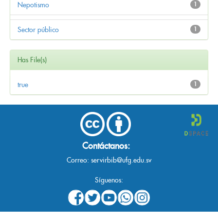
Nepotismo
1
Sector público
1
Has File(s)
true
1
Contáctanos:
Correo:
servirbib@ufg.edu.sv
Síguenos: