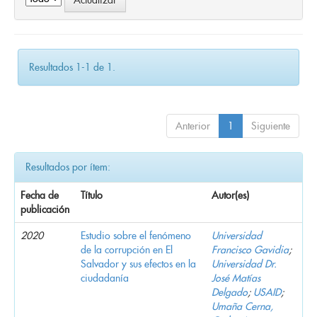
Resultados 1-1 de 1.
Anterior
1
Siguiente
Resultados por ítem:
Fecha de
Título
Autor(es)
publicación
2020
Estudio sobre el fenómeno
Universidad
de la corrupción en El
Francisco Gavidia
;
Salvador y sus efectos en la
Universidad Dr.
ciudadanía
José Matías
Delgado
;
USAID
;
Umaña Cerna,