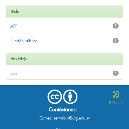
Título
AFP
1
Función pública
1
Has File(s)
true
1
Contáctanos:
Correo:
servirbib@ufg.edu.sv