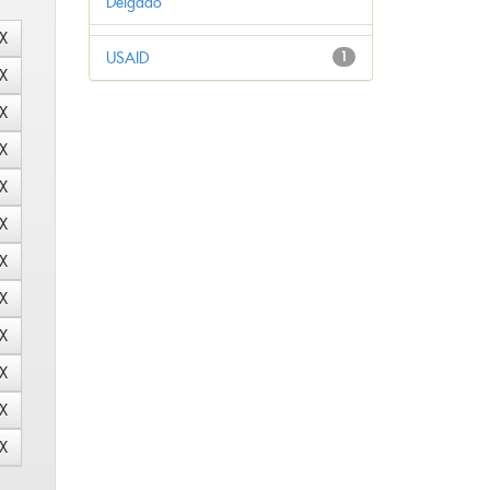
Delgado
USAID
1