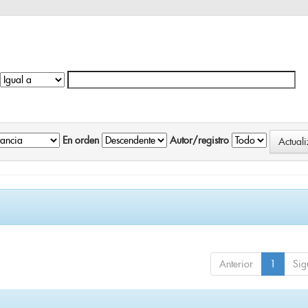
En orden
Autor/registro
Anterior
1
Sig