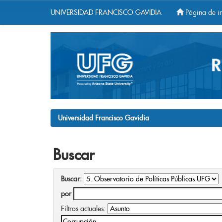
UNIVERSIDAD FRANCISCO GAVIDIA
Página de in
Skip
navigation
Universidad Francisco Gavidia
Buscar
Buscar:
por
Filtros actuales: