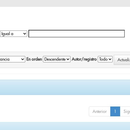
En orden
Autor/registro
Anterior
1
Sig