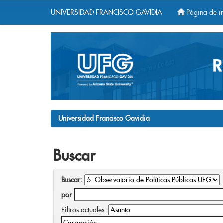
UNIVERSIDAD FRANCISCO GAVIDIA
Página de in
Skip
navigation
Universidad Francisco Gavidia
Buscar
Buscar:
por
Filtros actuales: