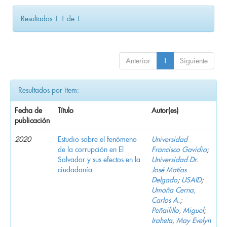
Resultados 1-1 de 1.
Anterior
1
Siguiente
Resultados por ítem:
Fecha de
Título
Autor(es)
publicación
2020
Estudio sobre el fenómeno
Universidad
de la corrupción en El
Francisco Gavidia
;
Salvador y sus efectos en la
Universidad Dr.
ciudadanía
José Matías
Delgado
;
USAID
;
Umaña Cerna,
Carlos A.
;
Peñailillo, Miguel
;
Iraheta, May Evelyn