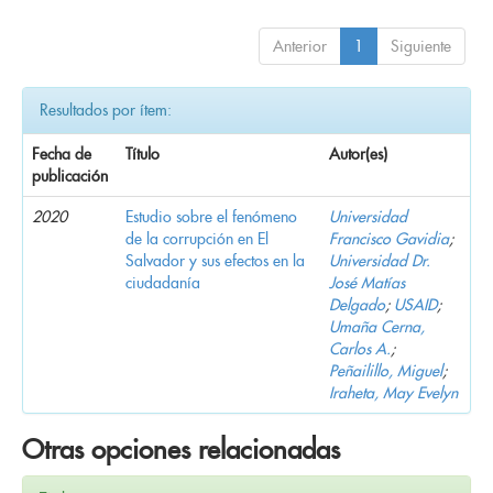
Anterior
1
Siguiente
Resultados por ítem:
Fecha de
Título
Autor(es)
publicación
2020
Estudio sobre el fenómeno
Universidad
de la corrupción en El
Francisco Gavidia
;
Salvador y sus efectos en la
Universidad Dr.
ciudadanía
José Matías
Delgado
;
USAID
;
Umaña Cerna,
Carlos A.
;
Peñailillo, Miguel
;
Iraheta, May Evelyn
Otras opciones relacionadas