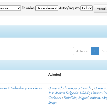
En orden
Autor/registro
Anterior
1
Sig
Autor(es)
n en El Salvador y sus efectos
Universidad Francisco Gavidia
;
Universi
José Matías Delgado
;
USAID
;
Umaña Cer
Carlos A.
;
Peñailillo, Miguel
;
Iraheta, Ma
Evelyn