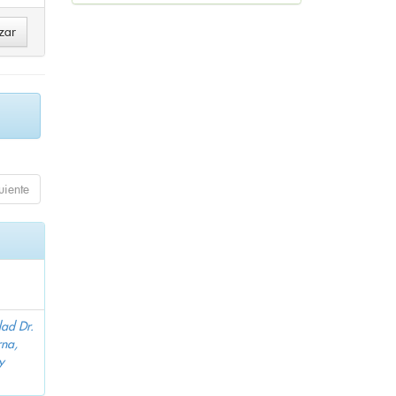
uiente
dad Dr.
na,
y