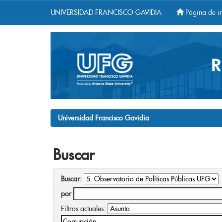
UNIVERSIDAD FRANCISCO GAVIDIA
Página de in
Skip
navigation
Universidad Francisco Gavidia
Buscar
Buscar:
por
Filtros actuales: