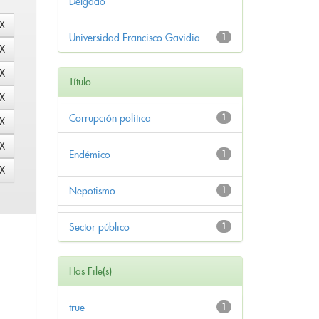
Delgado
Universidad Francisco Gavidia
1
Título
Corrupción política
1
Endémico
1
Nepotismo
1
Sector público
1
Has File(s)
true
1