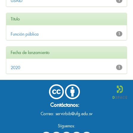
USAID
1
Título
Función pública
1
Fecha de lanzamiento
2020
1
Contáctanos:
Correo:
servirbib@ufg.edu.sv
Síguenos: