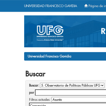
UNIVERSIDAD FRANCISCO GAVIDIA
Página de in
Skip
navigation
Universidad Francisco Gavidia
Buscar
Buscar:
por
Filtros actuales: