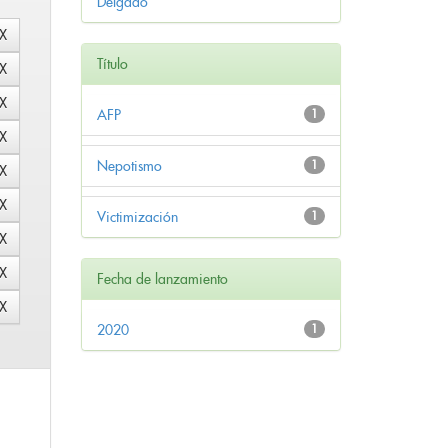
Delgado
Título
AFP
1
Nepotismo
1
Victimización
1
Fecha de lanzamiento
2020
1